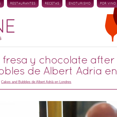
S
RESTAURANTES
RECETAS
ENOTURISMO
POR VINO
fresa y chocolate after
bles de Albert Adria e
n
Cakes and Bubbles de Albert Adrià en Londres