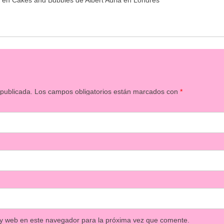
ht en Cakes and Bubbles de Albert Adria en Londres
 publicada.
Los campos obligatorios están marcados con
*
 y web en este navegador para la próxima vez que comente.