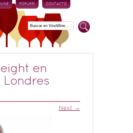
 VINE
POPURRÍ
CONTACTO
 eight en
n Londres
Next →