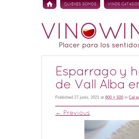
Skip to content
QUIENES SOMOS
VINOS CATADO
Esparrago y h
de Vall Alba e
Published
27 junio, 2021
at
800 × 500
in
Cal p
← Previous