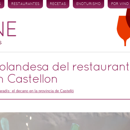
S
RESTAURANTES
RECETAS
ENOTURISMO
POR VINO
olandesa del restaurant
n Castellon
aradís: el decano en la provincia de Castelló