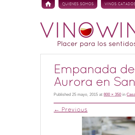
Skip to content
QUIENES SOMOS
VINOS CATADO
Empanada de m
Aurora en Sa
Published
25 mayo, 2015
at
800 × 350
in
Casa
← Previous