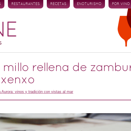
S
RESTAURANTES
RECETAS
ENOTURISMO
POR VINO
illo rellena de zambu
nxenxo
 Aurora: vinos y tradición con vistas al mar