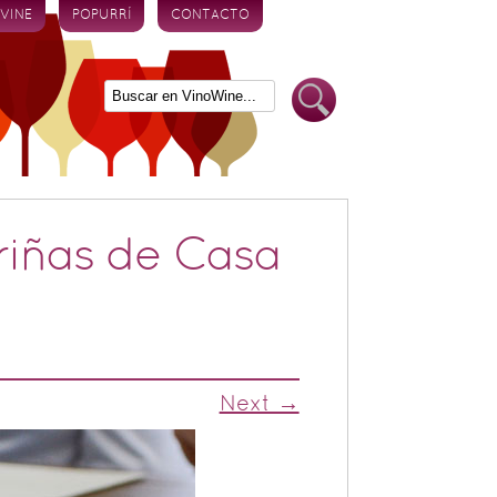
 VINE
POPURRÍ
CONTACTO
riñas de Casa
Next →