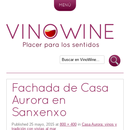
MENÚ
Skip to content
Fachada de Casa
Aurora en
Sanxenxo
Published
25 mayo, 2015
at
800 × 400
in
Casa Aurora: vinos y
tradición con vistas al mar