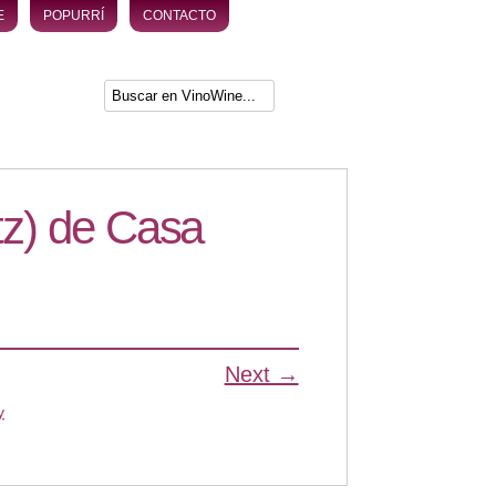
E
POPURRÍ
CONTACTO
tz) de Casa
Next →