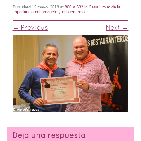
Published
12 mayo, 2018
at
800 × 532
in
Casa Urola: de la
importancia del producto y el buen trato
← Previous
Next →
Deja una respuesta