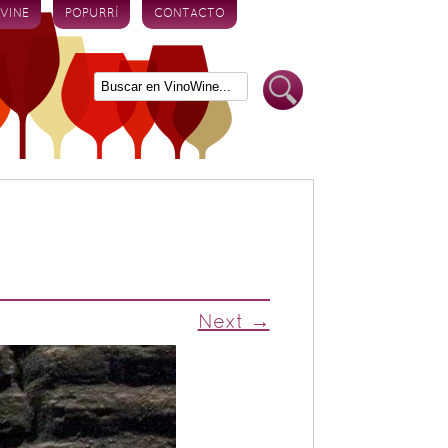
 VINE
POPURRÍ
CONTACTO
o
Next →