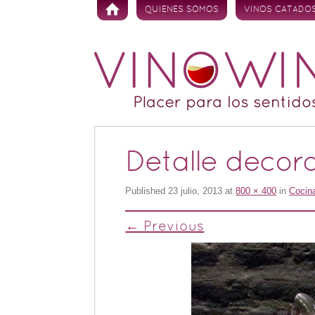
Skip to content
QUIENES SOMOS
VINOS CATADO
Detalle decora
Published
23 julio, 2013
at
800 × 400
in
Cocin
← Previous