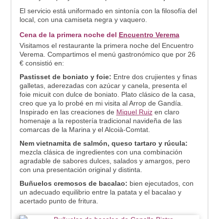
El servicio está uniformado en sintonía con la filosofía del
local, con una camiseta negra y vaquero.
Cena de la primera noche del
Encuentro Verema
Visitamos el restaurante la primera noche del Encuentro
Verema. Compartimos el menú gastronómico que por 26
€ consistió en:
Pastisset de boniato y foie:
Entre dos crujientes y finas
galletas, aderezadas con azúcar y canela, presenta el
foie micuit con dulce de boniato. Plato clásico de la casa,
creo que ya lo probé en mi visita al Arrop de Gandía.
Inspirado en las creaciones de
Miquel Ruiz
en claro
homenaje a la repostería tradicional navideña de las
comarcas de la Marina y el Alcoià-Comtat.
Nem vietnamita de salmón, queso tartaro y rúcula:
mezcla clásica de ingredientes con una combinación
agradable de sabores dulces, salados y amargos, pero
con una presentación original y distinta.
Buñuelos cremosos de bacalao:
bien ejecutados, con
un adecuado equilibrio entre la patata y el bacalao y
acertado punto de fritura.