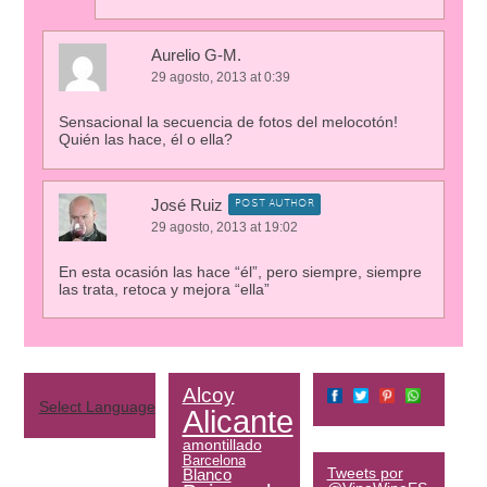
Aurelio G-M.
29 agosto, 2013 at 0:39
Sensacional la secuencia de fotos del melocotón!
Quién las hace, él o ella?
José Ruiz
POST AUTHOR
29 agosto, 2013 at 19:02
En esta ocasión las hace “él”, pero siempre, siempre
las trata, retoca y mejora “ella”
Alcoy
Select Language
▼
Alicante
amontillado
Barcelona
Tweets por
Blanco