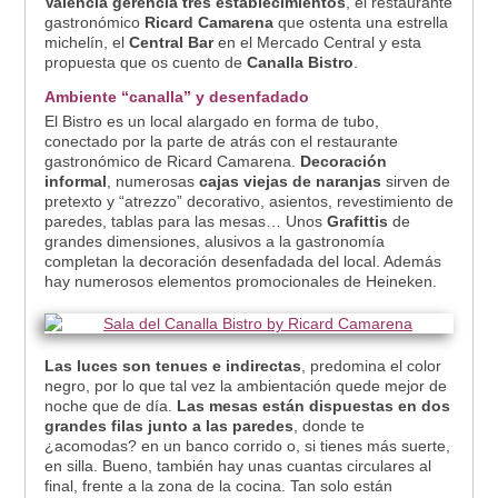
Valencia gerencia tres establecimientos
, el restaurante
gastronómico
Ricard Camarena
que ostenta una estrella
michelín, el
Central Bar
en el Mercado Central y esta
propuesta que os cuento de
Canalla Bistro
.
Ambiente “canalla” y desenfadado
El Bistro es un local alargado en forma de tubo,
conectado por la parte de atrás con el restaurante
gastronómico de Ricard Camarena.
Decoración
informal
, numerosas
cajas viejas de naranjas
sirven de
pretexto y “atrezzo” decorativo, asientos, revestimiento de
paredes, tablas para las mesas… Unos
Grafittis
de
grandes dimensiones, alusivos a la gastronomía
completan la decoración desenfadada del local. Además
hay numerosos elementos promocionales de Heineken.
Las luces son tenues e indirectas
, predomina el color
negro, por lo que tal vez la ambientación quede mejor de
noche que de día.
Las mesas están dispuestas en dos
grandes filas junto a las paredes
, donde te
¿acomodas? en un banco corrido o, si tienes más suerte,
en silla. Bueno, también hay unas cuantas circulares al
final, frente a la zona de la cocina. Tan solo están