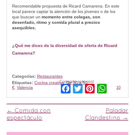
Recomendable propuesta de Ricard Camarena. En este
local parece captar la atención de los jóvenes o de los
que buscan un
momento entre colegas, con
desenfado, ritmo y comida plural a precios
asequibles.
¿Qué me dices de la diversidad de oferta de Ricard
Camarena?
Categorías:
Restaurantes
Comparte este post
Etiquetas:
Cocina creativa
,
De 30 a 50
Facebook
Twitter
Pinterest
Whats
€
,
Valencia
10
Post navigation
←
Comida con
Paladar
espectáculo
Clandestino
→