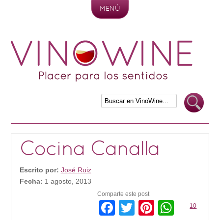
MENÚ
Skip to content
Cocina Canalla
Escrito por:
José Ruiz
Fecha:
1 agosto, 2013
Comparte este post
Facebook
Twitter
Pinterest
Whats
10