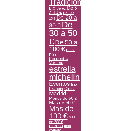
Tradicional
De 5
D.O. Jerez
a 10 €
De 10 a
De 20 a
15 €
De
30 €
30 a 50
€
De 50 a
100 €
Dulce
Dénia
Encuentro
Verema
estrella
michelín
Eventos
fino
Francia
Girona
Madrid
Menos de 50 €
Más de 50 €
Más de
100 €
Más
de 300 €
oloroso
palo
cortado