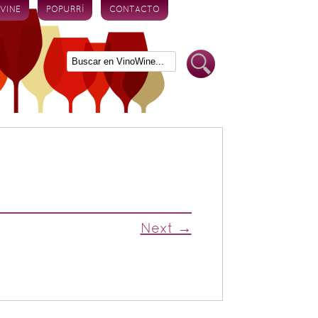
 VINE
POPURRÍ
CONTACTO
Next →