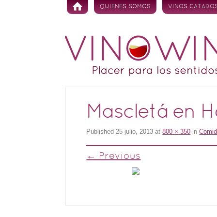
Skip to content
QUIENES SOMOS
VINOS CATADO
Mascletá en H
Published
25 julio, 2013
at
800 × 350
in
Comid
← Previous