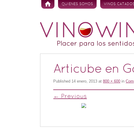
Skip to content
QUIENES SOMOS
VINOS CATADO
Articube en 
Published
14 enero, 2013
at
800 × 600
in
Comp
← Previous