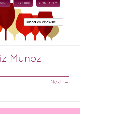
 VINE
POPURRÍ
CONTACTO
iz Munoz
Next →