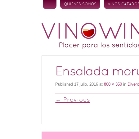
Skip to content
QUIENES SOMOS
VINOS CATADO
Ensalada mor
Published
17 julio, 2016
at
800 × 350
in
Diverx
← Previous