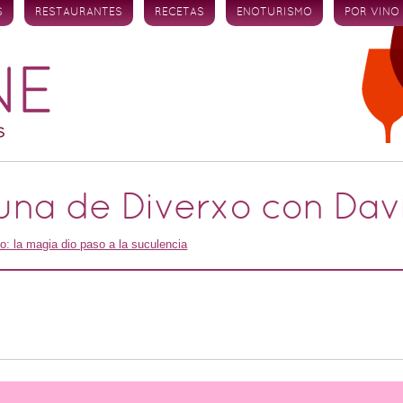
S
RESTAURANTES
RECETAS
ENOTURISMO
POR VINO
una de Diverxo con Dav
o: la magia dio paso a la suculencia