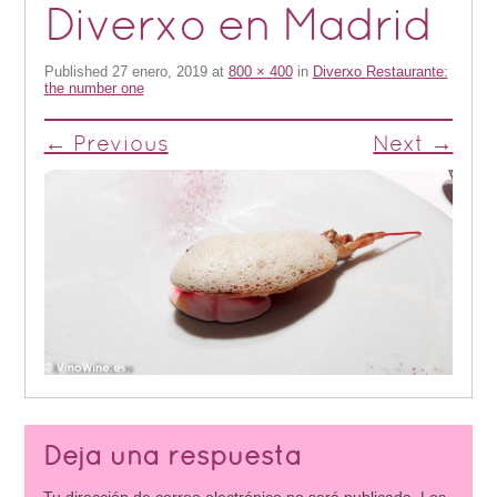
Diverxo en Madrid
Published
27 enero, 2019
at
800 × 400
in
Diverxo Restaurante:
the number one
← Previous
Next →
Deja una respuesta
Tu dirección de correo electrónico no será publicada.
Los