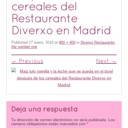
cereales del
Restaurante
Diverxo en Madrid
Published
27 enero, 2019
at
800 × 400
in
Diverxo Restaurante:
the number one
← Previous
Next →
Deja una respuesta
Tu dirección de correo electrónico no será publicada.
Los
campos obligatorios están marcados con
*