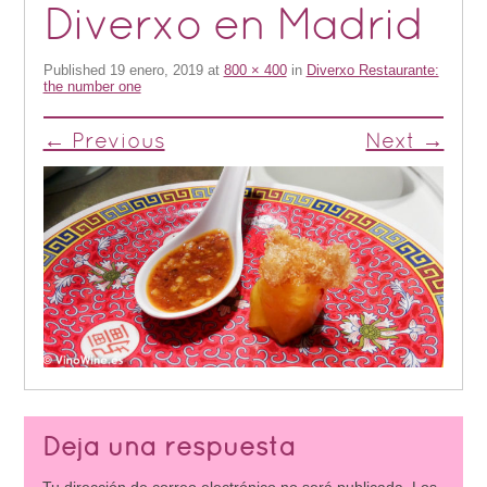
Diverxo en Madrid
Published
19 enero, 2019
at
800 × 400
in
Diverxo Restaurante:
the number one
← Previous
Next →
Deja una respuesta
Tu dirección de correo electrónico no será publicada.
Los