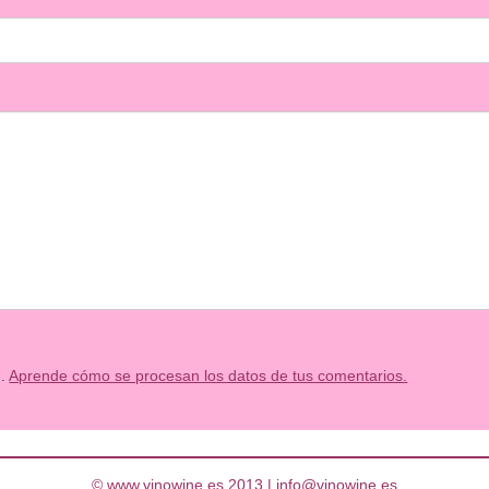
m.
Aprende cómo se procesan los datos de tus comentarios.
© www.vinowine.es 2013 |
info@vinowine.es