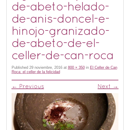
de-abeto-helado-
de-anis-doncel-e-
hinojo-granizado-
de-abeto-de-el-
celler-de-can-roca
Published
29 noviembre, 2016
at
800 × 350
in
El Celler de Can
Roca: el celler de la felicidad
← Previous
Next →