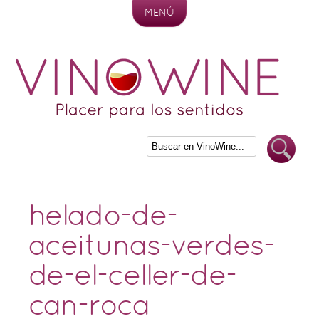
MENÚ
Skip to content
helado-de-
aceitunas-verdes-
de-el-celler-de-
can-roca