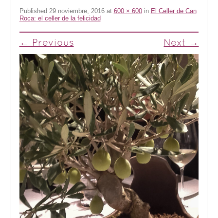
Published
29 noviembre, 2016
at
600 × 600
in
El Celler de Can
Roca: el celler de la felicidad
← Previous
Next →