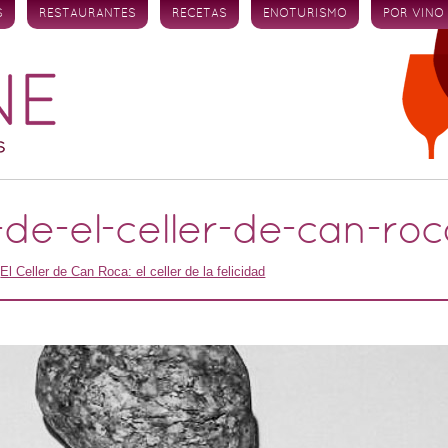
S
RESTAURANTES
RECETAS
ENOTURISMO
POR VINO
-de-el-celler-de-can-roc
n
El Celler de Can Roca: el celler de la felicidad