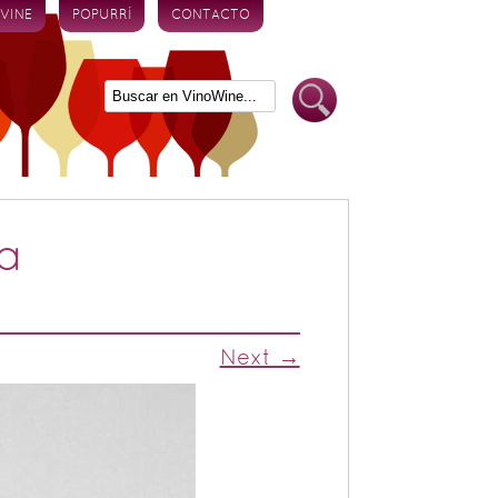
 VINE
POPURRÍ
CONTACTO
a
Next →