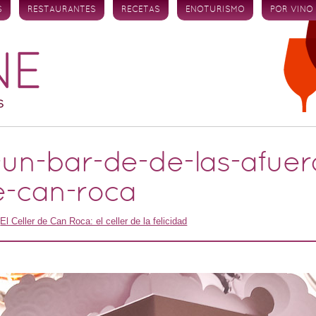
S
RESTAURANTES
RECETAS
ENOTURISMO
POR VINO
n-bar-de-de-las-afuer
de-can-roca
n
El Celler de Can Roca: el celler de la felicidad