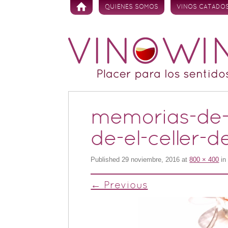
Skip to content
QUIENES SOMOS
VINOS CATADO
memorias-de-u
de-el-celler-
Published
29 noviembre, 2016
at
800 × 400
i
← Previous