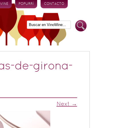
 VINE
POPURRÍ
CONTACTO
as-de-girona-
Next →