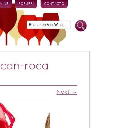
 VINE
POPURRÍ
CONTACTO
-can-roca
Next →