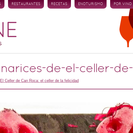
S
RESTAURANTES
RECETAS
ENOTURISMO
POR VINO
narices-de-el-celler-de
n
El Celler de Can Roca: el celler de la felicidad