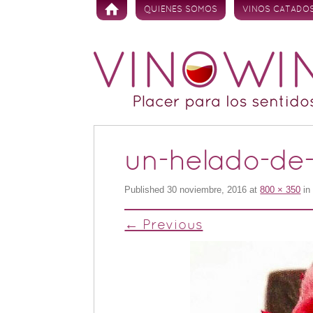
Skip to content
QUIENES SOMOS
VINOS CATADO
un-helado-de-
Published
30 noviembre, 2016
at
800 × 350
i
← Previous