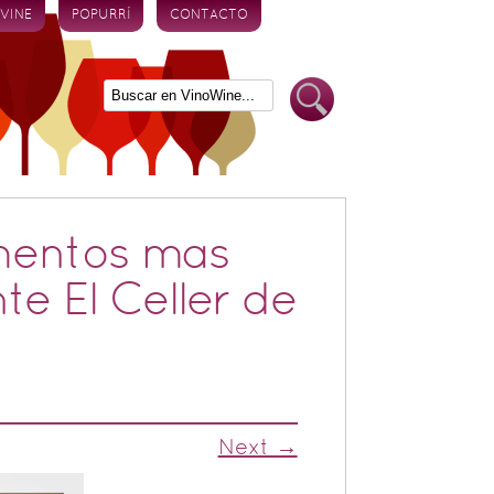
 VINE
POPURRÍ
CONTACTO
mentos mas
te El Celler de
Next →