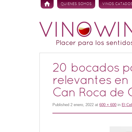
Skip to content
QUIENES SOMOS
VINOS CATADO
20 bocados p
relevantes en 
Can Roca de 
Published
2 enero, 2022
at
600 × 600
in
El Ce