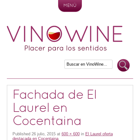
MENÚ
Skip to content
Fachada de El
Laurel en
Cocentaina
Published
26 julio, 2015
at
600 × 600
in
El Laurel oferta
destacada en Cocentaina