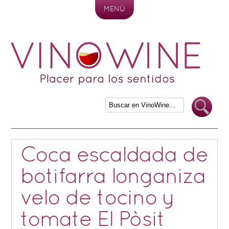
MENÚ
Skip to content
Coca escaldada de
botifarra longaniza
velo de tocino y
tomate El Pòsit