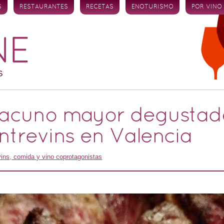
S
RESTAURANTES
RECETAS
ENOTURISMO
POR VINO
vacuno mayor degustado
ntrevins en Valencia
vins, comida y vino coprotagonistas