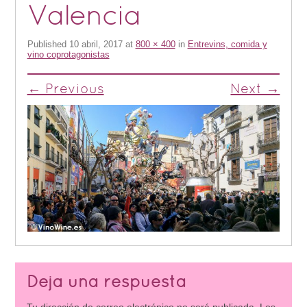
Valencia
Published
10 abril, 2017
at
800 × 400
in
Entrevins, comida y
vino coprotagonistas
← Previous
Next →
Deja una respuesta
Tu dirección de correo electrónico no será publicada.
Los