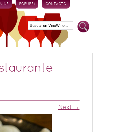
 VINE
POPURRÍ
CONTACTO
estaurante
Next →