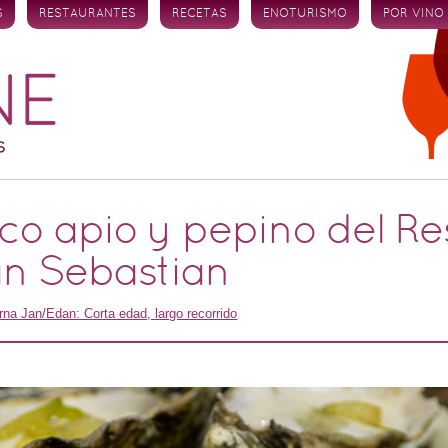
S
RESTAURANTES
RECETAS
ENOTURISMO
POR VINO
nco apio y pepino del R
an Sebastian
rna Jan/Edan: Corta edad, largo recorrido