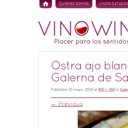
Skip to content
QUIENES SOMOS
VINOS CATADO
Ostra ajo bla
Galerna de S
Published
20 mayo, 2018
at
800 × 350
in
Gale
← Previous