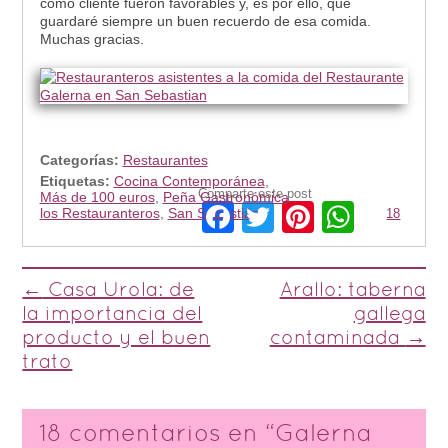
como cliente fueron favorables y, es por ello, que
guardaré siempre un buen recuerdo de esa comida.
Muchas gracias.
Categorías:
Restaurantes
Etiquetas:
Cocina Contemporánea
,
Comparte este post
Más de 100 euros
,
Peña Gastronómica
Facebook
Twitter
Pinterest
Whats
los Restauranteros
,
San Sebastián
18
Post navigation
←
Casa Urola: de
Arallo: taberna
la importancia del
gallega
producto y el buen
contaminada
→
trato
18 comentarios en “
Galerna