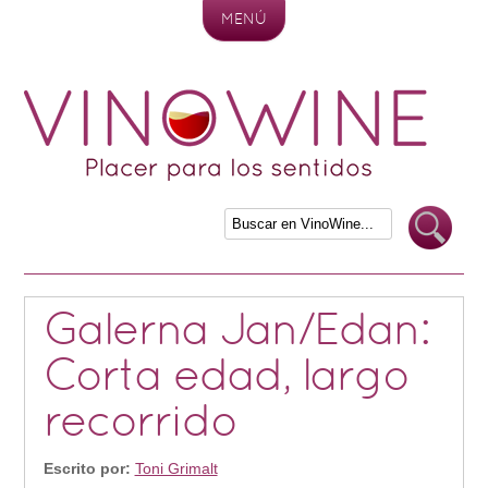
MENÚ
Skip to content
Galerna Jan/Edan:
Corta edad, largo
recorrido
Escrito por:
Toni Grimalt