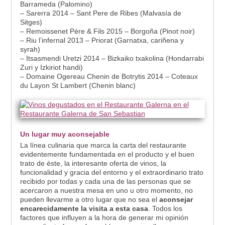
Barrameda (Palomino)
– Sarerra 2014 – Sant Pere de Ribes (Malvasía de
Sitges)
– Remoissenet Pére & Fils 2015 – Borgoña (Pinot noir)
– Riu l’infernal 2013 – Priorat (Garnatxa, cariñena y
syrah)
– Itsasmendi Uretzi 2014 – Bizkaiko txakolina (Hondarrabi
Zuri y Izkiriot handi)
– Domaine Ogereau Chenin de Botrytis 2014 – Coteaux
du Layon St Lambert (Chenin blanc)
Un lugar muy aconsejable
La línea culinaria que marca la carta del restaurante
evidentemente fundamentada en el producto y el buen
trato de éste, la interesante oferta de vinos, la
funcionalidad y gracia del entorno y el extraordinario trato
recibido por todas y cada una de las personas que se
acercaron a nuestra mesa en uno u otro momento, no
pueden llevarme a otro lugar que no sea el
aconsejar
encarecidamente la visita a esta casa
. Todos los
factores que influyen a la hora de generar mi opinión