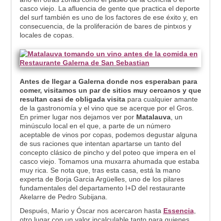
casco viejo. La afluencia de gente que practica el deporte
del surf también es uno de los factores de ese éxito y, en
consecuencia, de la proliferación de bares de pintxos y
locales de copas.
Antes de llegar a Galerna donde nos esperaban para
comer, visitamos un par de sitios muy cercanos y que
resultan casi de obligada visita
para cualquier amante
de la gastronomía y el vino que se acerque por el Gros.
En primer lugar nos dejamos ver por
Matalauva
, un
minúsculo local en el que, a parte de un número
aceptable de vinos por copas, podemos degustar alguna
de sus raciones que intentan apartarse un tanto del
concepto clásico de pincho y del poteo que impera en el
casco viejo. Tomamos una muxarra ahumada que estaba
muy rica. Se nota que, tras esta casa, está la mano
experta de Borja Garcia Argüelles, uno de los pilares
fundamentales del departamento I+D del restaurante
Akelarre de Pedro Subijana.
Después, Mario y Óscar nos acercaron hasta
Essencia
,
otro lugar con un valor incalculable tanto para quienes