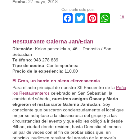
Fecha:
27 mayo, 2018
Comparte este post
Facebook
Twitter
Pinterest
Whats
18
Restaurante Galerna Jan/Edan
Dirección
: Kolon pasealekua, 46 – Donostia / San
Sebastián
Teléfono
: 943 278 839
Tipo de cocina
: Contemporánea
Precio de la experie
ncia: 110,00
El Gros, un barrio en plena efervescencia
Para el acto principal de nuestro XII Encuentro de la
Peña
los Restauranteros
celebrado en San Sebastián, la
comida del sábado,
nuestros amigos Óscar y Mario
eligieron el restaurante Galerna Jan/Edan
. Soy
consciente que buscaron concienzudamente el local que
mejor se adaptase a la idiosincrasia del grupo y a las
circunstancias del evento y que ello les obligó a ir desde
Bilbao, ciudad donde residen, hasta Donostia al menos
un par de veces con el fin de probar sitios que, en
principio, pudiesen resultar del agrado de la mayoría.