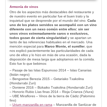
Armonía de vinos
Otro de los aspectos más destacables del restaurante y
de nuestro evento en particular fue el buen trato y la
inquietud que se desprende por el mundo del vino.
Cada
uno de los platos servidos se acompañó con un vino
diferente con un nexo común entre ellos: sin ser
unos vinos extremadamente caros o exclusivos,
todos gozan de cierta singularidad
y se apartan un
tanto de las referencias habituales en el mercado. Una
mención especial para
Marco Monte, el sumiller
, que
nos explicó pacientemente las particularidades de cada
uno de ellos y lo hizo en más de una ocasión, dada la
disposición de mesa larga que adoptamos en la comida.
Esto fue lo que bebimos:
– Pasaje de las Islas Espumoso 2014 – Islas Canarias
(listán negro)
– Bengoetxe Berezia 2015 – Getariako Txakolina
(Hondarrabi Zuri)
– Doniene 2016 – Bizkaiko Txakolina (Hondarrabi Zuri)
– Honorio Rubio Lías finas 2014 – Rioja Crianza (Viura)
– UBE Miraflores – Vinos de la tierra de Cádiz (Palomino
fino)
–
Urium manzanilla en rama
– Manzanilla de Sanlúcar de