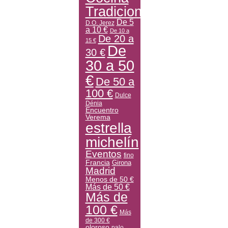
Tradicional
De 5
D.O. Jerez
a 10 €
De 10 a
De 20 a
15 €
De
30 €
30 a 50
€
De 50 a
100 €
Dulce
Dénia
Encuentro
Verema
estrella
michelín
Eventos
fino
Francia
Girona
Madrid
Menos de 50 €
Más de 50 €
Más de
100 €
Más
de 300 €
oloroso
palo