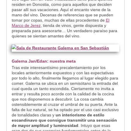
residen en Donostia, como para aquellos que deciden
pasar allí sus vacaciones. Aquí el encanto viene de la
mano del vino. Decenas de referencias que se pueden
tomar por copas, muchas de ellas procedentes de
El
Marco de Jerez
, tienda de vinos, gente dispuesta y
preparada para asesorarte… Un verdadero paraíso para
quienes se sientan amantes del vino.
Galerna Jan/Edan: nuestra meta
Tras este interesantísimo precalentamiento por los
locales anteriormente expuestos y con las expectativas
por todo lo alto, finalmente llegamos al lugar elegido para
comer. Galerna se ubica en un semisótano la entrada del
cual queda un tanto escondida. Ciertamente no invita a
entrar y resulta poco acorde con la calidad de la cocina
que nos disponemos a descubrir. La cosa cambia
ostensiblemente al cruzar el umbral de su puerta. Ante la
falta de luz natural, se ha optado por el uso casi exclusivo
de tonalidades claras y
un interiorismo de estilo
escandinavo que consigue transmitir una sensación
de mayor amplitud y luminosidad
. Intuyo que esas
eran dos de sus carencias fundamentales antes de la