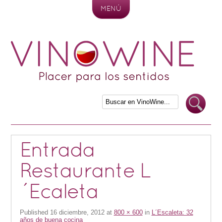
MENÚ
Skip to content
Entrada
Restaurante L
´Ecaleta
Published
16 diciembre, 2012
at
800 × 600
in
L´Escaleta: 32
años de buena cocina