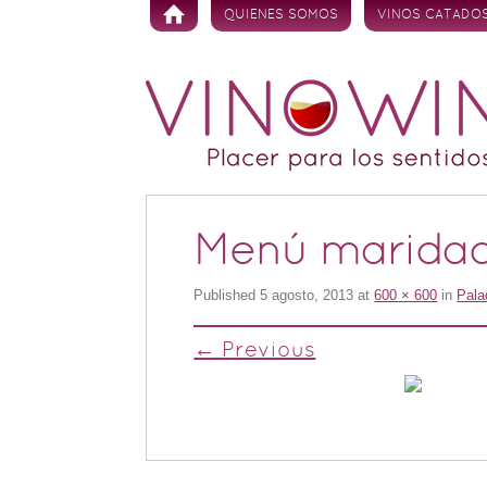
Skip to content
QUIENES SOMOS
VINOS CATADO
Menú maridad
Published
5 agosto, 2013
at
600 × 600
in
Pala
← Previous