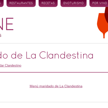
S
RESTAURANTES
RECETAS
ENOTURISMO
POR VINO
o de La Clandestina
dar Clandestino