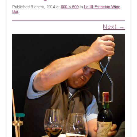
Published
9 enero, 2014
at
600 × 600
in
La III Estación Wine
Bar
Next →