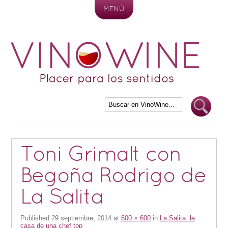
MENÚ
Skip to content
Toni Grimalt con
Begoña Rodrigo de
La Salita
Published
29 septiembre, 2014
at
600 × 600
in
La Salita: la
casa de una chef top