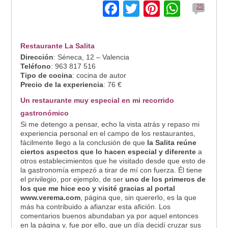
Facebook
Twitter
Pinterest
Whats
25
Restaurante La Salita
Dirección
: Séneca, 12 – Valencia
Teléfono
: 963 817 516
Tipo de cocina
: cocina de autor
Precio de la experiencia
: 76 €
Un restaurante muy especial en mi recorrido
gastronómico
Si me detengo a pensar, echo la vista atrás y repaso mi
experiencia personal en el campo de los restaurantes,
fácilmente llego a la conclusión de que
la Salita reúne
ciertos aspectos que lo hacen especial y diferente
a
otros establecimientos que he visitado desde que esto de
la gastronomía empezó a tirar de mí con fuerza. Él tiene
el privilegio, por ejemplo, de ser
uno de los primeros de
los que me hice eco y visité gracias al portal
www.verema.com
, página que, sin quererlo, es la que
más ha contribuido a afianzar esta afición. Los
comentarios buenos abundaban ya por aquel entonces
en la página y, fue por ello, que un día decidí cruzar sus