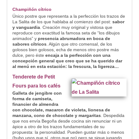
Champiñón cítrico
Único postre que representa a la perfección los trazos de
La Salita de los que hablaba al comienzo del post:
sabor
y vanguardia
. Creación muy original y vistosa que
reproduce con exactitud la famosa seta de “los dibujos
animados” y
presencia abrumadora en boca de
sabores cítricos
. Algún que otro comensal, de los
golosos bien golosos, echa de menos otro postre más
dulce, pero éste
encaja a la perfección con una
concepción general que creo que se ha querido dar
al menú en esta estación: la frescura, la ligereza…
Tenderete de Petit
Fours
para los cafés
Galleta de jengibre con
forma de camiseta,
financier de almendra
con chocolate, macaron de violeta, lionesa de
manzana, cono de chocolate y margaritas
. Despedida
que nos envía Begoña desde cocina sin renunciar ni un
ápice a otro de los trazos fundamentales de su
propuesta: la personalidad. Pueden gustar más o menos
(hubo unos que sí, otros que no) pero se sigue jugando