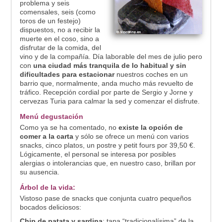
problema y seis
comensales, seis (como
toros de un festejo)
dispuestos, no a recibir la
muerte en el coso, sino a
disfrutar de la comida, del
vino y de la compañía. Día laborable del mes de julio pero
con
una ciudad más tranquila de lo habitual y sin
dificultades para estacionar
nuestros coches en un
barrio que, normalmente, anda mucho más revuelto de
tráfico. Recepción cordial por parte de Sergio y Jorne y
cervezas Turia para calmar la sed y comenzar el disfrute.
Menú degustación
Como ya se ha comentado, no
existe la opción de
comer a la carta
y sólo se ofrece un menú con varios
snacks, cinco platos, un postre y petit fours por 39,50 €.
Lógicamente, el personal se interesa por posibles
alergias o intolerancias que, en nuestro caso, brillan por
su ausencia.
Árbol de la vida
:
Vistoso pase de snacks que conjunta cuatro pequeños
bocados deliciosos:
Chip de patata y sardina
: tapa “tradicionalísima” de la