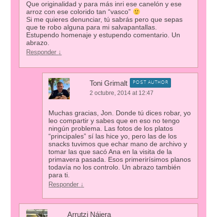
Que originalidad y para más inri ese canelón y ese
arroz con ese colorido tan “vasco”
Si me quieres denunciar, tú sabrás pero que sepas
que te robo alguna para mi salvapantallas.
Estupendo homenaje y estupendo comentario. Un
abrazo.
Responder
↓
Toni Grimalt
POST AUTHOR
2 octubre, 2014 at 12:47
Muchas gracias, Jon. Donde tú dices robar, yo
leo compartir y sabes que en eso no tengo
ningún problema. Las fotos de los platos
“principales” sí las hice yo, pero las de los
snacks tuvimos que echar mano de archivo y
tomar las que sacó Ana en la visita de la
primavera pasada. Esos primerirísimos planos
todavía no los controlo. Un abrazo también
para ti.
Responder
↓
Arrutzi Nájera