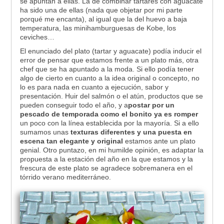
se apuntan a ellas. La de combinar tartares con aguacate
ha sido una de ellas (nada que objetar por mi parte
porqué me encanta), al igual que la del huevo a baja
temperatura, las minihamburguesas de Kobe, los
ceviches…
El enunciado del plato (tartar y aguacate) podía inducir el
error de pensar que estamos frente a un plato más, otra
chef que se ha apuntado a la moda. Si ello podía tener
algo de cierto en cuanto a la idea original o concepto, no
lo es para nada en cuanto a ejecución, sabor y
presentación. Huir del salmón o el atún, productos que se
pueden conseguir todo el año, y a
postar por un
pescado de temporada como el bonito ya es romper
un poco con la línea establecida por la mayoría. Si a ello
sumamos unas
texturas diferentes y una puesta en
escena tan elegante y original
estamos ante un plato
genial. Otro puntazo, en mi humilde opinión, es adaptar la
propuesta a la estación del año en la que estamos y la
frescura de este plato se agradece sobremanera en el
tórrido verano mediterráneo.