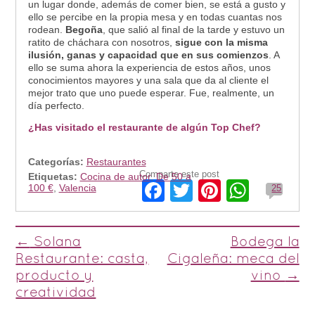
un lugar donde, además de comer bien, se está a gusto y
ello se percibe en la propia mesa y en todas cuantas nos
rodean.
Begoña
, que salió al final de la tarde y estuvo un
ratito de cháchara con nosotros,
sigue con la misma
ilusión, ganas y capacidad que en sus comienzos
. A
ello se suma ahora la experiencia de estos años, unos
conocimientos mayores y una sala que da al cliente el
mejor trato que uno puede esperar. Fue, realmente, un
día perfecto.
¿Has visitado el restaurante de algún Top Chef?
Categorías:
Restaurantes
Comparte este post
Etiquetas:
Cocina de autor
,
De 50 a
Facebook
Twitter
Pinterest
Whats
100 €
,
Valencia
25
Post navigation
←
Solana
Bodega la
Restaurante: casta,
Cigaleña: meca del
producto y
vino
→
creatividad