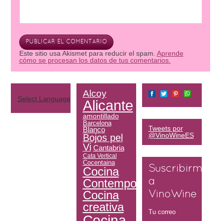
Este sitio usa Akismet para reducir el spam.
Aprende
cómo se procesan los datos de tus comentarios.
Alcoy
Select Language
▼
Alicante
amontillado
Barcelona
Tweets por
Blanco
@VinoWineES
Bojos pel
Vi
Cantabria
Cata Vertical
Cocentaina
Suscribirme
Cocina
Contemporánea
a
Cocina
VinoWine
creativa
Tu correo
Cocina