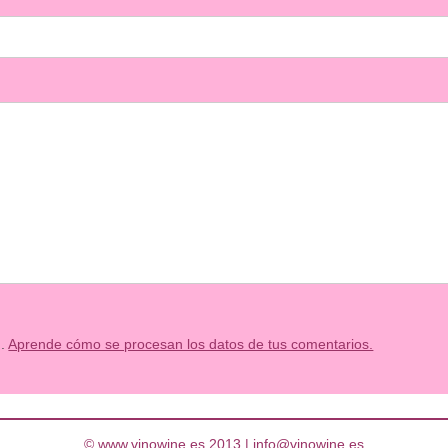
m.
Aprende cómo se procesan los datos de tus comentarios.
© www.vinowine.es 2013 |
info@vinowine.es