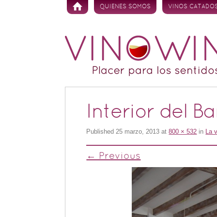
Skip to content
QUIENES SOMOS
VINOS CATADO
Interior del B
Published
25 marzo, 2013
at
800 × 532
in
La v
← Previous