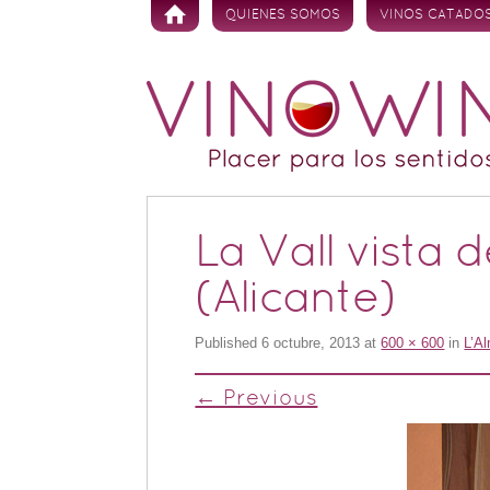
Skip to content
QUIENES SOMOS
VINOS CATADO
La Vall vista
(Alicante)
Published
6 octubre, 2013
at
600 × 600
in
L’A
← Previous