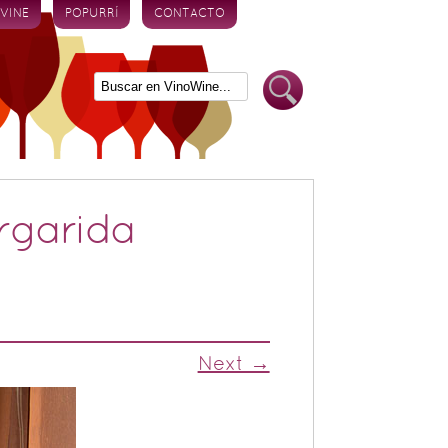
 VINE
POPURRÍ
CONTACTO
rgarida
Next →