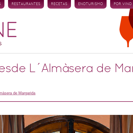
S
RESTAURANTES
RECETAS
ENOTURISMO
POR VINO
 desde L´Almàsera de Ma
lmàsera de Margarida