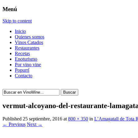
Menú
Skip to content
Inicio
Quienes somos
Vinos Catados
Restaurantes
Recetas
Enoturismo
Por vino vine
Popurrí
Contacto
Buscar
vermut-alcoyano-del-restaurante-lamagatal
Published
25 septiembre, 2016
at
800 × 350
in
L’Amagatall de Tota R
← Previous
Next →