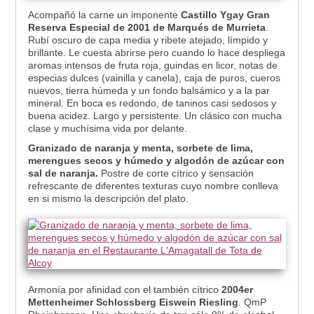
Acompañó la carne un imponente
Castillo Ygay Gran
Reserva Especial de 2001 de Marqués de Murrieta
.
Rubí oscuro de capa media y ribete atejado, límpido y
brillante. Le cuesta abrirse pero cuando lo hace despliega
aromas intensos de fruta roja, guindas en licor, notas de
especias dulces (vainilla y canela), caja de puros, cueros
nuevos, tierra húmeda y un fondo balsámico y a la par
mineral. En boca es redondo, de taninos casi sedosos y
buena acidez. Largo y persistente. Un clásico con mucha
clase y muchísima vida por delante.
Granizado de naranja y menta, sorbete de lima,
merengues secos y húmedo y algodón de azúcar con
sal de naranja.
Postre de corte cítrico y sensación
refrescante de diferentes texturas cuyo nombre conlleva
en si mismo la descripción del plato.
Armonía por afinidad con el también cítrico
2004er
Mettenheimer Schlossberg Eiswein Riesling
. QmP