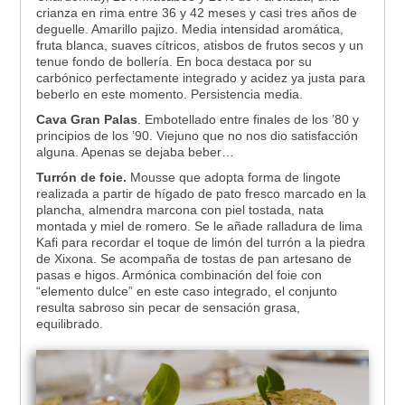
crianza en rima entre 36 y 42 meses y casi tres años de
deguelle. Amarillo pajizo. Media intensidad aromática,
fruta blanca, suaves cítricos, atisbos de frutos secos y un
tenue fondo de bollería. En boca destaca por su
carbónico perfectamente integrado y acidez ya justa para
beberlo en este momento. Persistencia media.
Cava Gran Palas
. Embotellado entre finales de los ’80 y
principios de los ’90. Viejuno que no nos dio satisfacción
alguna. Apenas se dejaba beber…
Turrón de foie.
Mousse que adopta forma de lingote
realizada a partir de hígado de pato fresco marcado en la
plancha, almendra marcona con piel tostada, nata
montada y miel de romero. Se le añade ralladura de lima
Kafi para recordar el toque de limón del turrón a la piedra
de Xixona. Se acompaña de tostas de pan artesano de
pasas e higos. Armónica combinación del foie con
“elemento dulce” en este caso integrado, el conjunto
resulta sabroso sin pecar de sensación grasa,
equilibrado.