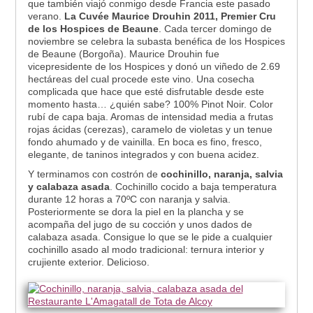
que también viajó conmigo desde Francia este pasado
verano.
La Cuvée Maurice Drouhin 2011, Premier Cru
de los Hospices de Beaune
. Cada tercer domingo de
noviembre se celebra la subasta benéfica de los Hospices
de Beaune (Borgoña). Maurice Drouhin fue
vicepresidente de los Hospices y donó un viñedo de 2.69
hectáreas del cual procede este vino. Una cosecha
complicada que hace que esté disfrutable desde este
momento hasta… ¿quién sabe? 100% Pinot Noir. Color
rubí de capa baja. Aromas de intensidad media a frutas
rojas ácidas (cerezas), caramelo de violetas y un tenue
fondo ahumado y de vainilla. En boca es fino, fresco,
elegante, de taninos integrados y con buena acidez.
Y terminamos con costrón de
cochinillo, naranja, salvia
y calabaza asada
. Cochinillo cocido a baja temperatura
durante 12 horas a 70ºC con naranja y salvia.
Posteriormente se dora la piel en la plancha y se
acompaña del jugo de su cocción y unos dados de
calabaza asada. Consigue lo que se le pide a cualquier
cochinillo asado al modo tradicional: ternura interior y
crujiente exterior. Delicioso.