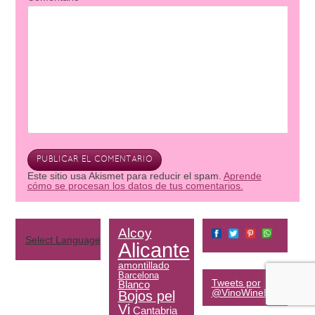
Este sitio usa Akismet para reducir el spam.
Aprende
cómo se procesan los datos de tus comentarios.
Alcoy
Select Language
▼
Alicante
amontillado
Barcelona
Tweets por
Blanco
@VinoWineES
Bojos pel
Vi
Cantabria