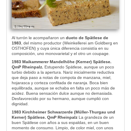
Al turrón le acompañaron un
dueto de Spätlese de
1983
, del mismo productor (Weinkellerei am Goldberg en
OSTHOFEN) y cuya única diferencia consistía en su
composición, uno monovarietal y el otro un coupage.
1983 Maikammerer Mandelhöhe (Kerner) Spätlese.
QmP Rheinpalz.
Estupendo Spätlese, aunque un poco
turbio debido a la apertura. Nariz inicialmente reductiva
que deja paso a notas de compota de manzana, miel,
hojarasca y corteza confitada de naranja. Boca bien
equilibrada, aunque se echaba en falta un poco más de
acidez. Buena sensación dulce aunque no demasiada.
Desfavorecido por su hermano, aunque cumplió con
dignidad.
1983 Kirchheimer Schwarzerde (Müller-Thurgau und
Kerner) Spätlese. QmP Rheinpalz
La grandeza de un
buen Spätlese con años a sus espaldas, en un buen
momento de consumo. Limpio, de color miel, con unos