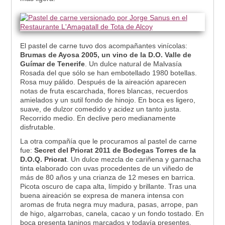
El pastel de carne tuvo dos acompañantes vinícolas:
Brumas de Ayosa 2005, un vino de la D.O. Valle de
Guímar de Tenerife
. Un dulce natural de Malvasía
Rosada del que sólo se han embotellado 1980 botellas.
Rosa muy pálido. Después de la aireación aparecen
notas de fruta escarchada, flores blancas, recuerdos
amielados y un sutil fondo de hinojo. En boca es ligero,
suave, de dulzor comedido y acidez un tanto justa.
Recorrido medio. En declive pero medianamente
disfrutable.
La otra compañía que le procuramos al pastel de carne
fue:
Secret del Priorat 2011 de Bodegas Torres de la
D.O.Q. Priorat
. Un dulce mezcla de cariñena y garnacha
tinta elaborado con uvas procedentes de un viñedo de
más de 80 años y una crianza de 12 meses en barrica.
Picota oscuro de capa alta, límpido y brillante. Tras una
buena aireación se expresa de manera intensa con
aromas de fruta negra muy madura, pasas, arrope, pan
de higo, algarrobas, canela, cacao y un fondo tostado. En
boca presenta taninos marcados y todavía presentes,