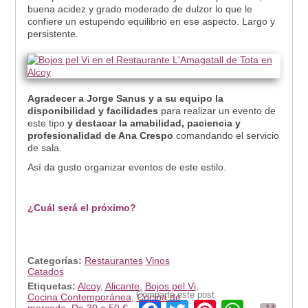
buena acidez y grado moderado de dulzor lo que le
confiere un estupendo equilibrio en ese aspecto. Largo y
persistente.
Agradecer a Jorge Sanus y a su equipo la
disponibilidad y facilidades
para realizar un evento de
este tipo
y destacar la amabilidad, paciencia y
profesionalidad de Ana Crespo
comandando el servicio
de sala.
Así da gusto organizar eventos de este estilo.
¿Cuál será el próximo?
Categorías:
Restaurantes
Vinos
Catados
Etiquetas:
Alcoy
,
Alicante
,
Bojos pel Vi
,
Comparte este post
Cocina Contemporánea
,
Cocina de
mercado
,
De 30 a 50 €