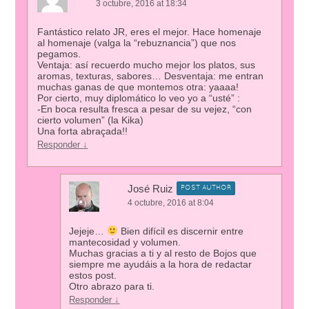
3 octubre, 2016 at 18:34
Fantástico relato JR, eres el mejor. Hace homenaje
al homenaje (valga la “rebuznancia”) que nos
pegamos.
Ventaja: así recuerdo mucho mejor los platos, sus
aromas, texturas, sabores… Desventaja: me entran
muchas ganas de que montemos otra: yaaaa!
Por cierto, muy diplomático lo veo yo a “usté” :
-En boca resulta fresca a pesar de su vejez, “con
cierto volumen” (la Kika)
Una forta abraçada!!
Responder
↓
José Ruiz
POST AUTHOR
4 octubre, 2016 at 8:04
Jejeje…
Bien difícil es discernir entre
mantecosidad y volumen.
Muchas gracias a ti y al resto de Bojos que
siempre me ayudáis a la hora de redactar
estos post.
Otro abrazo para ti.
Responder
↓