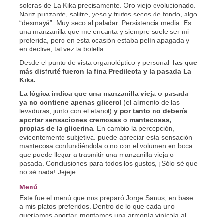
soleras de La Kika precisamente. Oro viejo evolucionado.
Nariz punzante, salitre, yeso y frutos secos de fondo, algo
“desmayá”. Muy seco al paladar. Persistencia media. Es
una manzanilla que me encanta y siempre suele ser mi
preferida, pero en esta ocasión estaba pelín apagada y
en declive, tal vez la botella…
Desde el punto de vista organoléptico y personal,
las que
más disfruté fueron la fina Predilecta y la pasada La
Kika.
La lógica indica que una manzanilla vieja o pasada
ya no contiene apenas glicerol
(el alimento de las
levaduras, junto con el etanol)
y por tanto no debería
aportar sensaciones cremosas o mantecosas,
propias de la glicerina
. En cambio la percepción,
evidentemente subjetiva, puede apreciar esta sensación
mantecosa confundiéndola o no con el volumen en boca
que puede llegar a trasmitir una manzanilla vieja o
pasada. Conclusiones para todos los gustos, ¡Sólo sé que
no sé nada! Jejeje…
Menú
Este fue el menú que nos preparó Jorge Sanus, en base
a mis platos preferidos. Dentro de lo que cada uno
queríamos aportar, montamos una armonía vinícola al