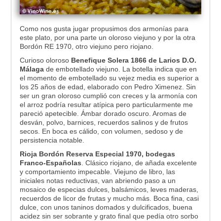
Como nos gusta jugar propusimos dos armonías para
este plato, por una parte un oloroso viejuno y por la otra
Bordón RE 1970, otro viejuno pero riojano.
Curioso oloroso
Benefique Solera 1866 de Larios D.O.
Málaga
de embotellado viejuno. La botella indica que en
el momento de embotellado su vejez media es superior a
los 25 años de edad, elaborado con Pedro Ximenez. Sin
ser un gran oloroso cumplió con creces y la armonía con
el arroz podría resultar atípica pero particularmente me
pareció apetecible. Ámbar dorado oscuro. Aromas de
desván, polvo, barnices, recuerdos salinos y de frutos
secos. En boca es cálido, con volumen, sedoso y de
persistencia notable.
Rioja Bordón Reserva Especial 1970, bodegas
Franco-Españolas
. Clásico riojano, de añada excelente
y comportamiento impecable. Viejuno de libro, las
iniciales notas reductivas, van abriendo paso a un
mosaico de especias dulces, balsámicos, leves maderas,
recuerdos de licor de frutas y mucho más. Boca fina, casi
dulce, con unos taninos domados y dulcificados, buena
acidez sin ser sobrante y grato final que pedía otro sorbo