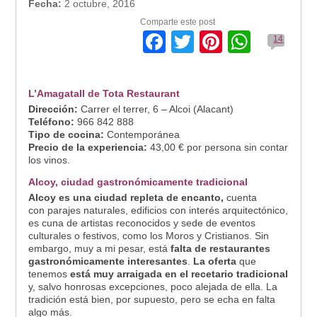
Fecha:
2 octubre, 2016
Comparte este post
Facebook
Twitter
Pinterest
Whats
14
L’Amagatall de Tota Restaurant
Dirección:
Carrer el terrer, 6 – Alcoi (Alacant)
Teléfono:
966 842 888
Tipo de cocina:
Contemporánea
Precio de la experiencia:
43,00 € por persona sin contar
los vinos.
Alcoy, ciudad gastronómicamente tradicional
Alcoy es una ciudad repleta de encanto,
cuenta
con parajes naturales, edificios con interés arquitectónico,
es cuna de artistas reconocidos y sede de eventos
culturales o festivos, como los Moros y Cristianos. Sin
embargo, muy a mi pesar, está
falta de restaurantes
gastronómicamente interesantes
.
La oferta
que
tenemos
está muy arraigada en el recetario tradicional
y, salvo honrosas excepciones, poco alejada de ella. La
tradición está bien, por supuesto, pero se echa en falta
algo más.