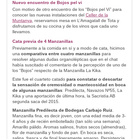
Nuevo encuentro de Bojos pel vi
Con motivo de otro encuentro de los “Bojos pel Vi” para
conocer las nuevas instalaciones del
Celler de la
Muntanya
, reservamos mesa en L’Amagatall de Tota y
disfrutamos de su cocina y de los vinos que cada uno
llevamos.
Cata previa de 4 Manzanillas
Previamente a la comida en sí y a modo de cata, hicimos
una
comparativa entre cuatro manzanillas
para
resolver algunas dudas organolépticas que en el chat
había suscitado el comentario de la percepción de uno de
los “Bojos” respecto de la Manzanilla La Kika.
Este fue el cuarteto catado
para constatar o descartar
la sensación de cremosidad o mantecosidad en boca
de algunas manzanillas
: Predilecta, Navazos Nº55, La
Kika y una aportación de última hora, la Sacristía AB
segunda saca del 2015.
Manzanilla Predilecta de Bodegas Carbajo Ruiz
.
Manzanilla fina, es decir joven, con una edad media de 3-
4 años y de recién embotellado (tan sólo una semana).
Amarillo pálido. Aromas salinos, frutos secos (almendras),
flor de manzanilla y fondo de pan. En boca es seca,
salina, fresca y de final ligeramente amargo. Persistencia