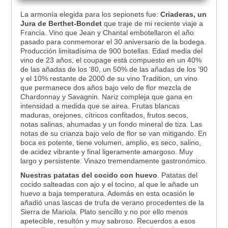
La armonía elegida para los sepionets fue:
Criaderas, un
Jura de Berthet-Bondet
que traje de mi reciente viaje a
Francia. Vino que Jean y Chantal embotellaron el año
pasado para conmemorar el 30 aniversario de la bodega.
Producción limitadísima de 900 botellas. Edad media del
vino de 23 años, el coupage está compuesto en un 40%
de las añadas de los ’80, un 50% de las añadas de los ’90
y el 10% restante de 2000 de su vino Tradition, un vino
que permanece dos años bajo velo de flor mezcla de
Chardonnay y Savagnin. Nariz compleja que gana en
intensidad a medida que se airea. Frutas blancas
maduras, orejones, cítricos confitados, frutos secos,
notas salinas, ahumadas y un fondo mineral de tiza. Las
notas de su crianza bajo velo de flor se van mitigando. En
boca es potente, tiene volumen, amplio, es seco, salino,
de acidez vibrante y final ligeramente amargoso. Muy
largo y persistente. Vinazo tremendamente gastronómico.
Nuestras patatas del cocido con huevo
. Patatas del
cocido salteadas con ajo y el tocino, al que le añade un
huevo a baja temperatura. Además en esta ocasión le
añadió unas lascas de trufa de verano procedentes de la
Sierra de Mariola. Plato sencillo y no por ello menos
apetecible, resultón y muy sabroso. Recuerdos a esos