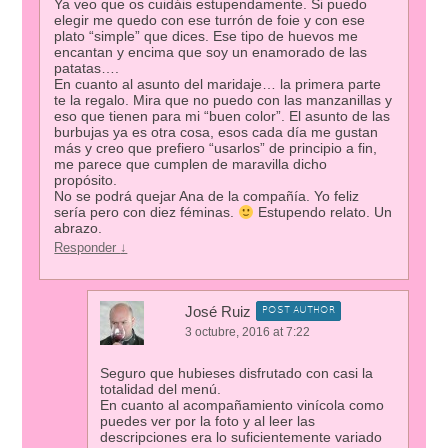
Ya veo que os cuidáis estupendamente. Si puedo
elegir me quedo con ese turrón de foie y con ese
plato “simple” que dices. Ese tipo de huevos me
encantan y encima que soy un enamorado de las
patatas….
En cuanto al asunto del maridaje… la primera parte
te la regalo. Mira que no puedo con las manzanillas y
eso que tienen para mi “buen color”. El asunto de las
burbujas ya es otra cosa, esos cada día me gustan
más y creo que prefiero “usarlos” de principio a fin,
me parece que cumplen de maravilla dicho
propósito.
No se podrá quejar Ana de la compañía. Yo feliz
sería pero con diez féminas.
Estupendo relato. Un
abrazo.
Responder
↓
José Ruiz
POST AUTHOR
3 octubre, 2016 at 7:22
Seguro que hubieses disfrutado con casi la
totalidad del menú.
En cuanto al acompañamiento vinícola como
puedes ver por la foto y al leer las
descripciones era lo suficientemente variado