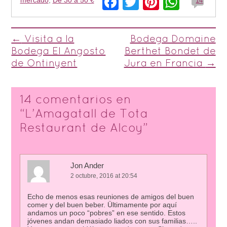
Facebook
Twitter
Pinterest
Whats
14
Post navigation
←
Visita a la
Bodega Domaine
Bodega El Angosto
Berthet Bondet de
de Ontinyent
Jura en Francia
→
14 comentarios en
“
L’Amagatall de Tota
Restaurant de Alcoy
”
Jon Ander
2 octubre, 2016 at 20:54
Echo de menos esas reuniones de amigos del buen
comer y del buen beber. Ültimamente por aquí
andamos un poco “pobres” en ese sentido. Estos
jóvenes andan demasiado liados con sus familias…..