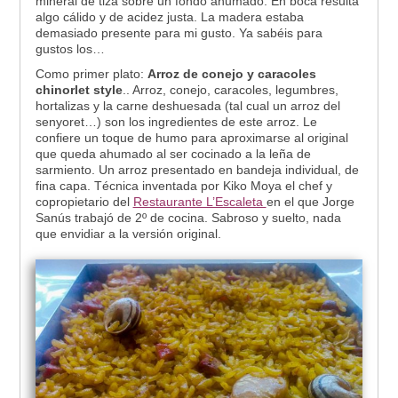
mineral de tiza sobre un fondo ahumado. En boca resulta
algo cálido y de acidez justa. La madera estaba
demasiado presente para mi gusto. Ya sabéis para
gustos los…
Como primer plato:
Arroz de conejo y caracoles
chinorlet style
.. Arroz, conejo, caracoles, legumbres,
hortalizas y la carne deshuesada (tal cual un arroz del
senyoret…) son los ingredientes de este arroz. Le
confiere un toque de humo para aproximarse al original
que queda ahumado al ser cocinado a la leña de
sarmiento. Un arroz presentado en bandeja individual, de
fina capa. Técnica inventada por Kiko Moya el chef y
copropietario del
Restaurante L’Escaleta
en el que Jorge
Sanús trabajó de 2º de cocina. Sabroso y suelto, nada
que envidiar a la versión original.