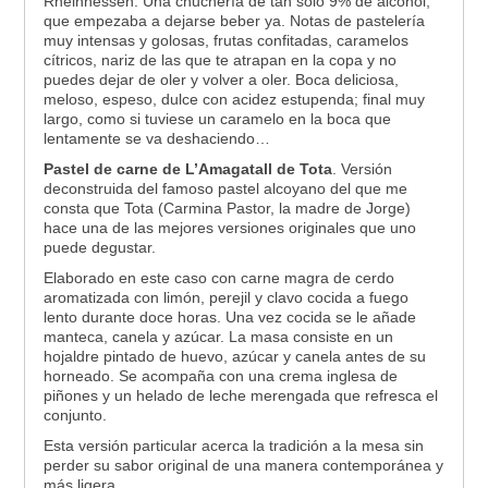
Rheinhessen. Una chuchería de tan sólo 9% de alcohol,
que empezaba a dejarse beber ya. Notas de pastelería
muy intensas y golosas, frutas confitadas, caramelos
cítricos, nariz de las que te atrapan en la copa y no
puedes dejar de oler y volver a oler. Boca deliciosa,
meloso, espeso, dulce con acidez estupenda; final muy
largo, como si tuviese un caramelo en la boca que
lentamente se va deshaciendo…
Pastel de carne de L’Amagatall de Tota
. Versión
deconstruida del famoso pastel alcoyano del que me
consta que Tota (Carmina Pastor, la madre de Jorge)
hace una de las mejores versiones originales que uno
puede degustar.
Elaborado en este caso con carne magra de cerdo
aromatizada con limón, perejil y clavo cocida a fuego
lento durante doce horas. Una vez cocida se le añade
manteca, canela y azúcar. La masa consiste en un
hojaldre pintado de huevo, azúcar y canela antes de su
horneado. Se acompaña con una crema inglesa de
piñones y un helado de leche merengada que refresca el
conjunto.
Esta versión particular acerca la tradición a la mesa sin
perder su sabor original de una manera contemporánea y
más ligera.