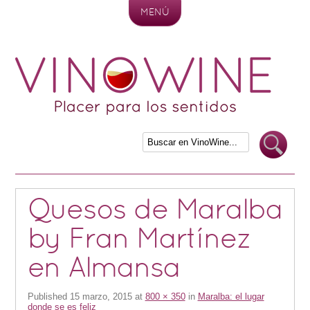
MENÚ
Skip to content
Quesos de Maralba
by Fran Martínez
en Almansa
Published
15 marzo, 2015
at
800 × 350
in
Maralba: el lugar
donde se es feliz