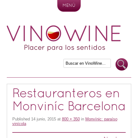
MENÚ
Skip to content
Restauranteros en
Monviníc Barcelona
Published
14 junio, 2015
at
800 × 350
in
Monvínic: paraíso
vinícola