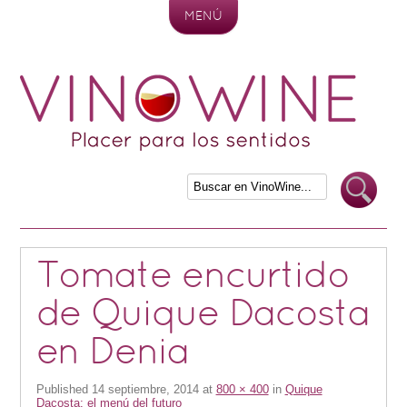
MENÚ
Skip to content
Tomate encurtido
de Quique Dacosta
en Denia
Published
14 septiembre, 2014
at
800 × 400
in
Quique
Dacosta: el menú del futuro