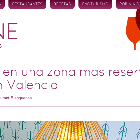
S
RESTAURANTES
RECETAS
ENOTURISMO
POR VINO
 en una zona mas rese
n Valencia
urant Blanqueries