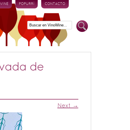
 VINE
POPURRÍ
CONTACTO
rvada de
Next →