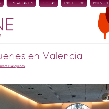
S
RESTAURANTES
RECETAS
ENOTURISMO
POR VINO
ueries en Valencia
urant Blanqueries