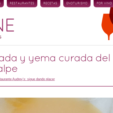
S
RESTAURANTES
RECETAS
ENOTURISMO
POR VINO
ada y yema curada del 
alpe
taurante Audrey’s: sigue dando placer