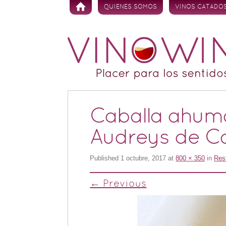
Skip to content
QUIENES SOMOS
VINOS CATADO
Caballa ahum
Audreys de C
Published
1 octubre, 2017
at
800 × 350
in
Res
← Previous