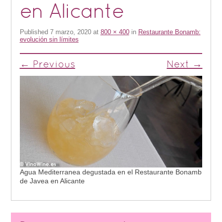
en Alicante
Published
7 marzo, 2020
at
800 × 400
in
Restaurante Bonamb:
evolución sin límites
← Previous
Next →
Agua Mediterranea degustada en el Restaurante Bonamb
de Javea en Alicante