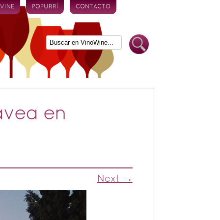
 VINE
POPURRÍ
CONTACTO
avea en
Next →