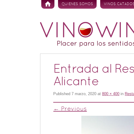
Skip to content
QUIENES SOMOS
VINOS CATADO
Entrada al R
Alicante
Published
7 marzo, 2020
at
800 × 400
in
Resta
← Previous