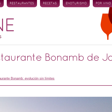
S
RESTAURANTES
RECETAS
ENOTURISMO
POR VINO
estaurante Bonamb de J
urante Bonamb: evolución sin límites