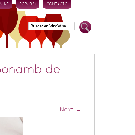
 VINE
POPURRÍ
CONTACTO
 Bonamb de
Next →