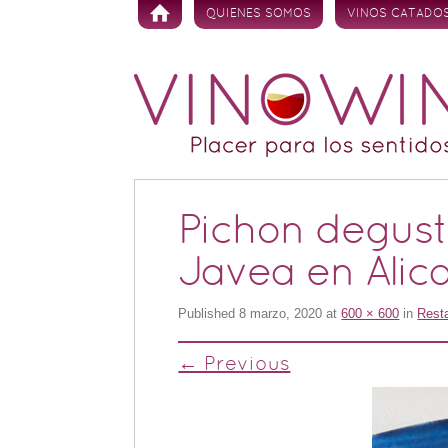
Skip to content
QUIENES SOMOS
VINOS CATADO
Pichon degus
Javea en Alic
Published
8 marzo, 2020
at
600 × 600
in
Resta
← Previous