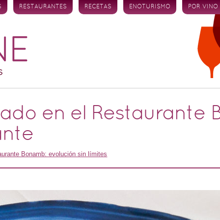
S
RESTAURANTES
RECETAS
ENOTURISMO
POR VINO
tado en el Restaurante
ante
urante Bonamb: evolución sin límites