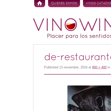
Skip to content
QUIENES SOMOS
VINOS CATADO
de-restauran
Published
13 noviembre, 2016
at
800 × 400
i