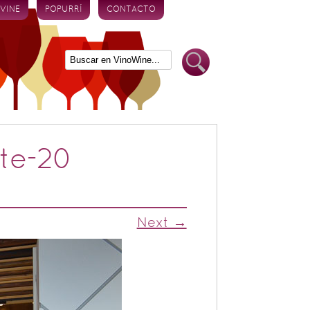
 VINE
POPURRÍ
CONTACTO
te-20
Next →