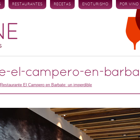
S
RESTAURANTES
RECETAS
ENOTURISMO
POR VINO
te-el-campero-en-barba
n
Restaurante El Campero en Barbate: un imperdible