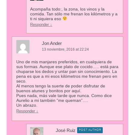
Acompaña todo:, la zona, los vinos y la
comida. Tan sólo me frenan los kilómetros y a
ti ni siquiera eso
Responder
↓
Jon Ander
13 noviembre, 2016 at 22:24
Uno de mis manjares preferidos, en cualquiera de
sus formas. Aunque ese plato de cocido….. está para
chuparse los dedos y untar pan sin conocimiento. La
pena es que a mi esos kilómetros me frenan pero en
seco.
Al menos tengo la suerte de poder disfrutar de
buenos atunes y bonitos por aquí.
Pues nada, más vale tarde que nunca. Como dice
Aurelio a mi también “me queman”….
Un abrazo.
Responder
↓
José Ruiz
POST AUTHOR