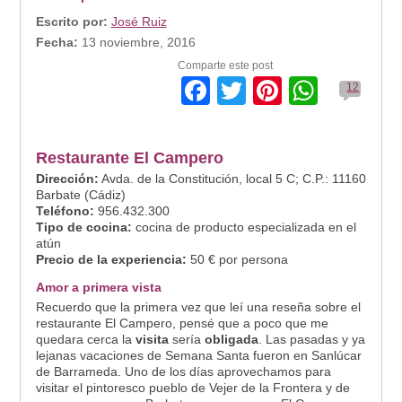
Escrito por:
José Ruiz
Fecha:
13 noviembre, 2016
Comparte este post
Facebook
Twitter
Pinterest
Whats
12
Restaurante El Campero
Dirección:
Avda. de la Constitución, local 5 C; C.P.: 11160
Barbate (Cádiz)
Teléfono:
956.432.300
Tipo de cocina:
cocina de producto especializada en el
atún
Precio de la experiencia:
50 € por persona
Amor a primera vista
Recuerdo que la primera vez que leí una reseña sobre el
restaurante El Campero, pensé que a poco que me
quedara cerca la
visita
sería
obligada
. Las pasadas y ya
lejanas vacaciones de Semana Santa fueron en Sanlúcar
de Barrameda. Uno de los días aprovechamos para
visitar el pintoresco pueblo de Vejer de la Frontera y de