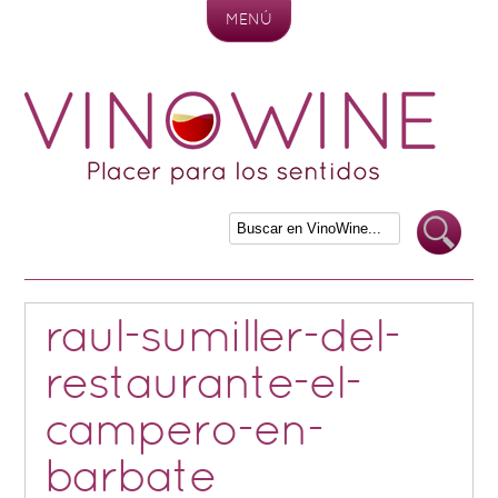
MENÚ
Skip to content
raul-sumiller-del-
restaurante-el-
campero-en-
barbate