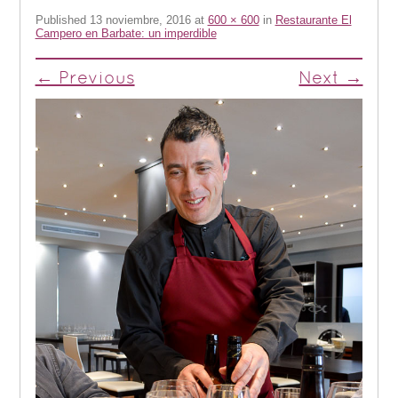
Published
13 noviembre, 2016
at
600 × 600
in
Restaurante El
Campero en Barbate: un imperdible
← Previous
Next →