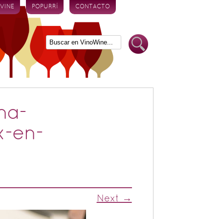
 VINE
POPURRÍ
CONTACTO
na-
x-en-
Next →