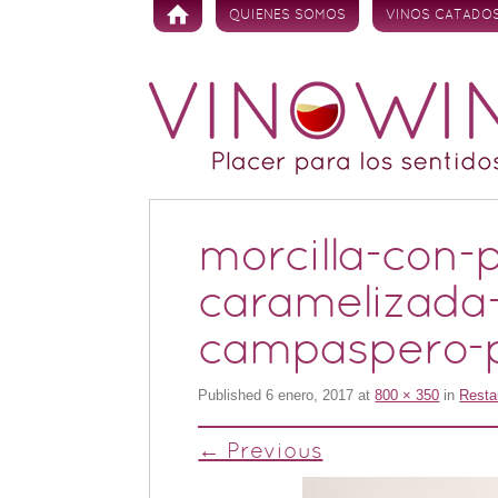
Skip to content
QUIENES SOMOS
VINOS CATADO
morcilla-con
caramelizada-
campaspero-pr
Published
6 enero, 2017
at
800 × 350
in
Resta
← Previous