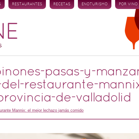
S
RESTAURANTES
RECETAS
ENOTURISMO
POR VINO
-pinones-pasas-y-manza
del-restaurante-manni
ovincia-de-valladolid
urante Mannix: el mejor lechazo jamás comido